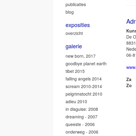
publicaties
blog
Adr
exposities
Kuns
overzicht
De O
8831
galerie
Nede
06-8
new born, 2017
goodbye planet earth
www.
tibet 2015
falling angels 2014
Za
Zo
scream 2010-2014
pelgrimstocht 2010
adieu 2010
in disguise: 2008
dreaming - 2007
queeste - 2006
onderweg - 2006