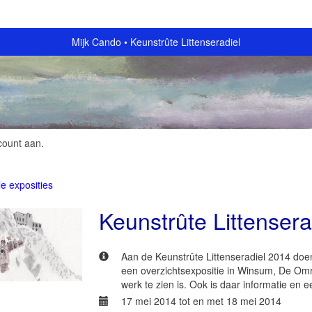
Mijk Cando
Keunstrûte Littenseradiel
count aan
.
le exposities
Keunstrûte Littensera
Aan de Keunstrûte Littenseradiel 2014 doe
een overzichtsexpositie in Winsum, De Omr
werk te zien is. Ook is daar informatie en e
17 mei 2014 tot en met 18 mei 2014