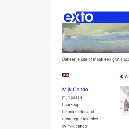
Beheer je site
of
maak een gratis ac
Al
Mijk Cando
mijn passie
huurkoop
tekenles friesland
ervaringen tekenles
cv mijk cando